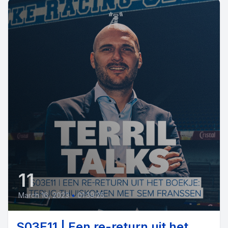
11
March 16, 2023
•
01:39:25
S03E11 | Een re-return uit het