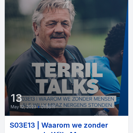
13
May 12, 2023
•
01:36:11
S03E13 | Waarom we zonder