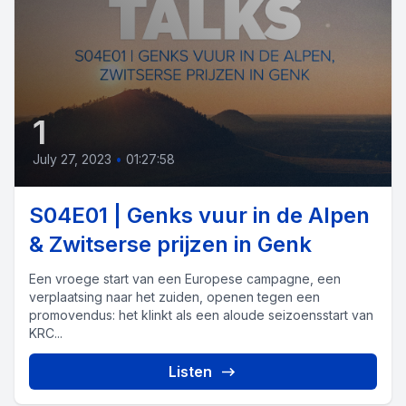
1
July 27, 2023
•
01:27:58
S04E01 | Genks vuur in de Alpen
& Zwitserse prijzen in Genk
Een vroege start van een Europese campagne, een
verplaatsing naar het zuiden, openen tegen een
promovendus: het klinkt als een aloude seizoensstart van
KRC...
Listen