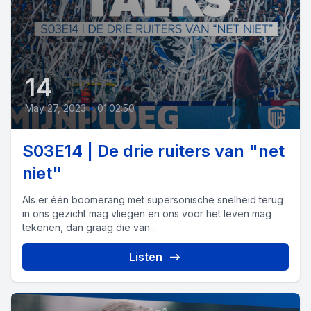
14
May 27, 2023
•
01:02:50
S03E14 | De drie ruiters van "net
niet"
Als er één boomerang met supersonische snelheid terug
in ons gezicht mag vliegen en ons voor het leven mag
tekenen, dan graag die van...
Listen