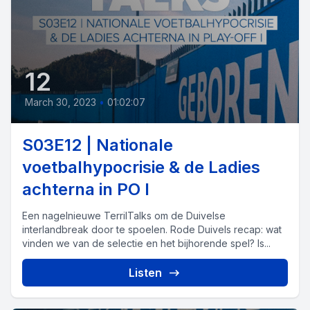
12
March 30, 2023
•
01:02:07
S03E12 | Nationale
voetbalhypocrisie & de Ladies
achterna in PO I
Een nagelnieuwe TerrilTalks om de Duivelse
interlandbreak door te spoelen. Rode Duivels recap: wat
vinden we van de selectie en het bijhorende spel? Is...
Listen