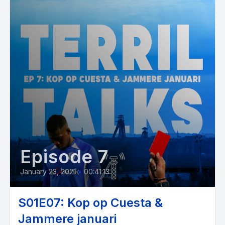
Episode 7
January 23, 2021
•
00:41:13
S01E07: Kop op Cuesta &
Jammere januari