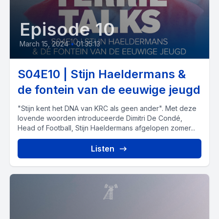
Episode 10
March 15, 2024
•
01:35:13
S04E10 | Stijn Haeldermans &
de fontein van de eeuwige jeugd
"Stijn kent het DNA van KRC als geen ander". Met deze
lovende woorden introduceerde Dimitri De Condé,
Head of Football, Stijn Haeldermans afgelopen zomer...
Listen