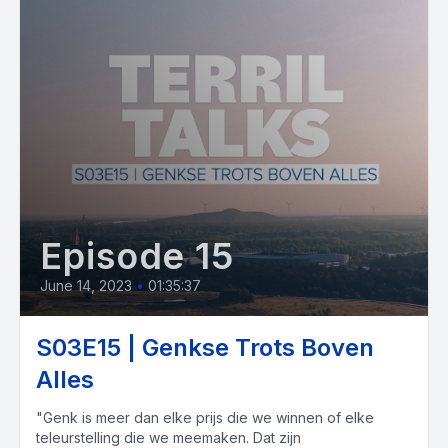
Episode 15
June 14, 2023
•
01:35:37
S03E15 | Genkse Trots Boven
Alles
"Genk is meer dan elke prijs die we winnen of elke
teleurstelling die we meemaken. Dat zijn