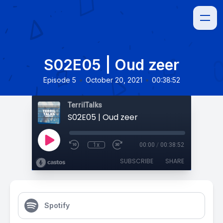
S02E05 | Oud zeer
•
•
Episode 5
October 20, 2021
00:38:52
TerrilTalks
S02E05 | Oud zeer
1x
00:00
/
00:38:52
SUBSCRIBE
SHARE
Spotify