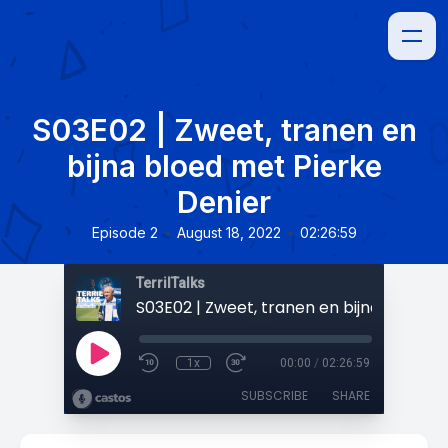
S03E02 | Zweet, tranen en
bijna bloed met Pierke
Denier
•
•
Episode 2
August 18, 2022
02:26:59
TerrilTalks
1x
00:00
/
02:26:59
SUBSCRIBE
SHARE