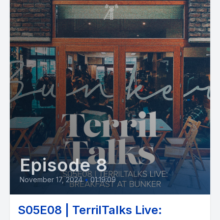
Episode 8
November 17, 2024
•
01:19:09
S05E08 | TerrilTalks Live: