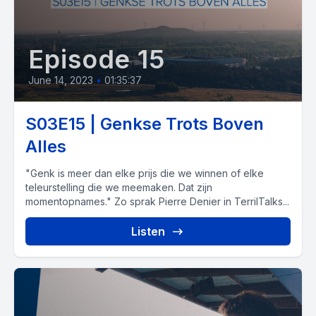
Episode 15
June 14, 2023
•
01:35:37
S03E15 | Genkse Trots Boven
Alles
"Genk is meer dan elke prijs die we winnen of elke
teleurstelling die we meemaken. Dat zijn
momentopnames." Zo sprak Pierre Denier in TerrilTalks...
Listen