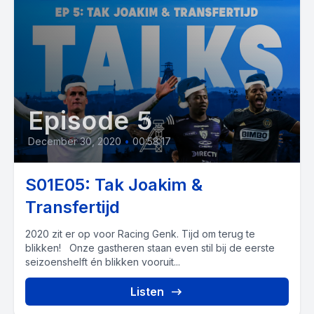
Episode 5
December 30, 2020
•
00:58:17
S01E05: Tak Joakim &
Transfertijd
2020 zit er op voor Racing Genk. Tijd om terug te
blikken! Onze gastheren staan even stil bij de eerste
seizoenshelft én blikken vooruit...
Listen