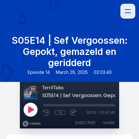
S05E14 | Sef Vergoossen:
Gepokt, gemazeld en
geridderd
•
•
Episode 14
March 26, 2025
02:03:40
TerrilTalks
1x
00:00
/
02:03:40
SUBSCRIBE
SHARE