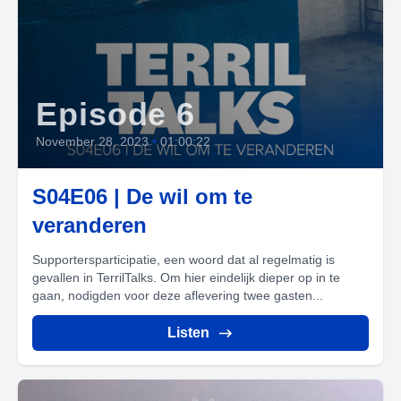
Episode 6
November 28, 2023
•
01:00:22
S04E06 | De wil om te
veranderen
Supportersparticipatie, een woord dat al regelmatig is
gevallen in TerrilTalks. Om hier eindelijk dieper op in te
gaan, nodigden voor deze aflevering twee gasten...
Listen