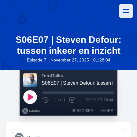
S06E07 | Steven Defour:
tussen inkeer en inzicht
•
•
Episode 7
November 27, 2025
01:28:04
TerrilTalks
S06E07 | Steven Defour: tussen inkeer en in
1x
00:00
/
01:28:04
SUBSCRIBE
SHARE