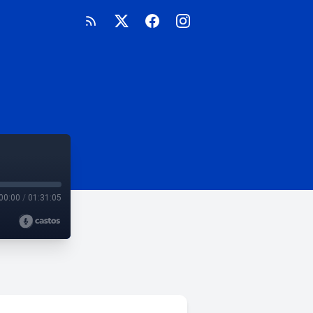
00:00
/
01:31:05