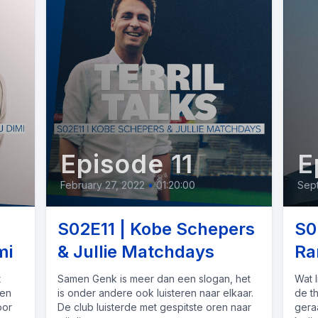
Episode 11
E
February 27, 2022
•
01:20:00
Sept
S02E11 | Kobe Schepers
S0
mi
& Jullie Matchdays
Ra
t
Samen Genk is meer dan een slogan, het
Wat l
een
is onder andere ook luisteren naar elkaar.
de t
oor
De club luisterde met gespitste oren naar
gera