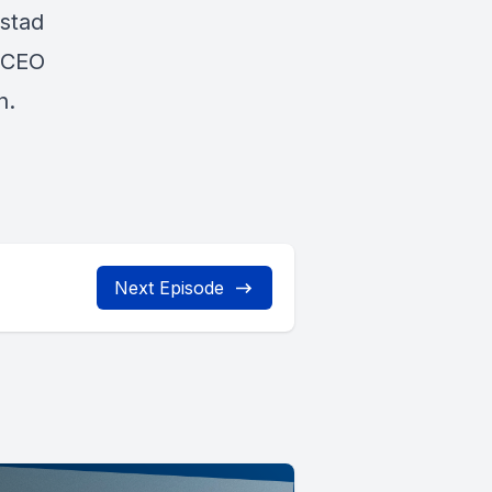
stad
t CEO
n.
Next Episode