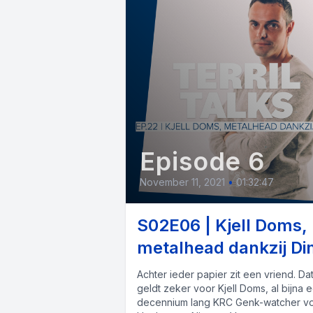
Episode 6
November 11, 2021
•
01:32:47
S02E06 | Kjell Doms,
metalhead dankzij Di
Achter ieder papier zit een vriend. Da
geldt zeker voor Kjell Doms, al bijna 
decennium lang KRC Genk-watcher v