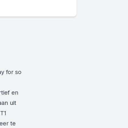
y for so
tief en
aan uit
 T1
eer te