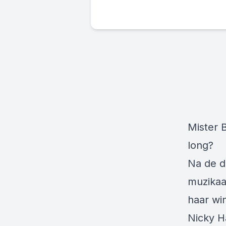
Mister 
long?
Na de d
muzikaal
haar win
Nicky H