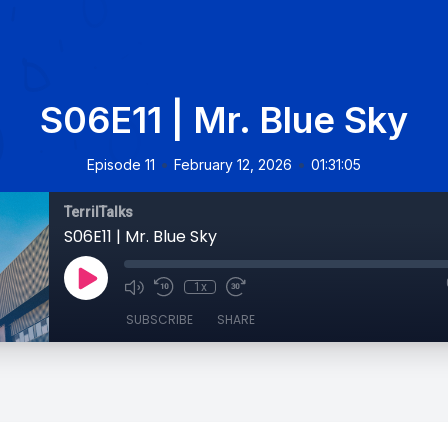
S06E11 | Mr. Blue Sky
•
•
Episode 11
February 12, 2026
01:31:05
TerrilTalks
S06E11 | Mr. Blue Sky
1x
SUBSCRIBE
SHARE