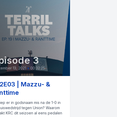
pisode 3
ember 13, 2021
•
00:32:25
2E03 | Mazzu- &
nttime
iep er in godsnaam mis na de 1-0 in
huiswedstrijd tegen Union? Waarom
akt KRC dit seizoen al eens pedalen