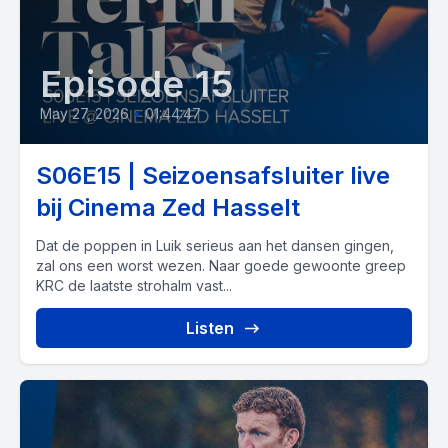
Episode 15
May 27, 2026
•
01:44:47
S06E15 | Seizoensafsluiter live
bij Cinema Zed Hasselt
Dat de poppen in Luik serieus aan het dansen gingen,
zal ons een worst wezen. Naar goede gewoonte greep
KRC de laatste strohalm vast...
Listen