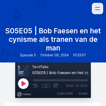
S05E05 | Bob Faesen en het
cynisme als tranen van de
man
•
•
Episode 5
October 09, 2024
01:33:07
TerrilTalks
1x
00:00
/
01:33:07
SUBSCRIBE
SHARE