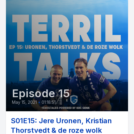
Episode 15
May 15, 2021
•
01:18:51
S01E15: Jere Uronen, Kristian
Thorstvedt & de roze wolk