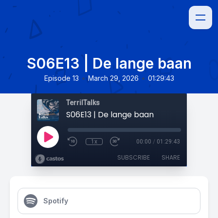
S06E13 | De lange baan
•
•
Episode 13
March 29, 2026
01:29:43
TerrilTalks
S06E13 | De lange baan
1x
00:00
/
01:29:43
SUBSCRIBE
SHARE
Spotify