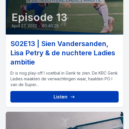
Episode 13
April 27, 2022
•
00:46:29
S02E13 | Sien Vandersanden,
Lisa Petry & de nuchtere Ladies
ambitie
Er is nog play-off I voetbal in Genk te zien. De KRC Genk
Ladies maakten de verwachtingen waar, haalden PO I
van de Super...
Listen