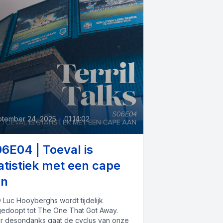
4
tember 24, 2025
•
01:14:02
6E04 | Toeval is
atistiek met een cape
an
 Luc Hooyberghs wordt tijdelijk
edoopt tot The One That Got Away.
r desondanks gaat de cyclus van onze