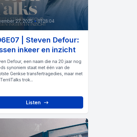
vember 27, 2025
•
01:28:04
6E07 | Steven Defour:
ssen inkeer en inzicht
ven Defour, een naam die na 20 jaar nog
eds synoniem staat met één van de
otste Genkse transfertragedies, maar met
. TerrilTalks trok...
Listen