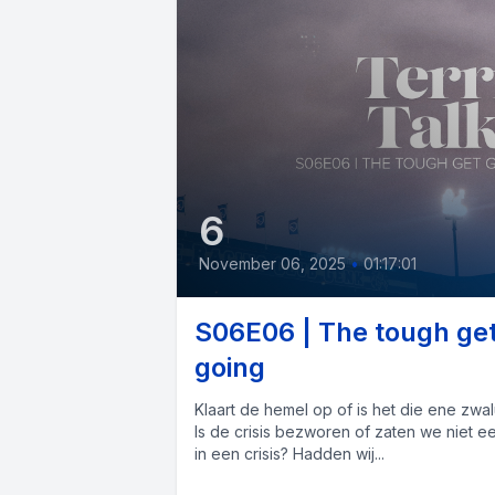
6
November 06, 2025
•
01:17:01
S06E06 | The tough ge
going
Klaart de hemel op of is het die ene zwa
Is de crisis bezworen of zaten we niet e
in een crisis? Hadden wij...