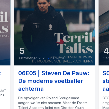
5
October 17, 2025
•
01:07:44
Sep
t
06E05 | Steven De Pauw:
S0
De moderne voetballer
st
achterna
a
luw?
ens
De opvolger van Roland Breugelmans
CEO
mogen we 'm niet noemen. Maar de Essers
omg
Talent Academy krijgt met Director Youth
Maa