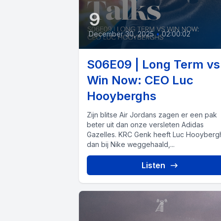
9
December 30, 2025
•
02:00:02
S06E09 | Long Term vs
Win Now: CEO Luc
Hooyberghs
Zijn blitse Air Jordans zagen er een pak
beter uit dan onze versleten Adidas
Gazelles. KRC Genk heeft Luc Hooyberg
dan bij Nike weggehaald,...
Listen