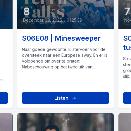
8
7
December 09, 2025
•
01:25:39
No
S06E08 | Minesweeper
S0
tu
Naar goede gewoonte: luistervoer voor de
oversteek naar een Europese away. En er is
Ste
voldoende om over te praten:
ste
Nabeschouwing op het tweeluik van...
gro
slijt
hs
Listen